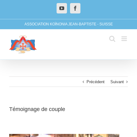
Skip
YouTube
Facebook
to
content
ASSOCIATION KOÏNONIA JEAN-BAPTISTE - SUISSE
Précédent
Suivant
Témoignage de couple